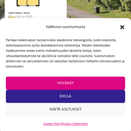
FI
EN
Hallinnoi suostumusta
Parhaan kokemuksen tarjoamiseksi käytämme teknologioita, kuten evästeitä,
tallentaaksemme ja/tai käyttääksemme laitetietoja. Näiden tekniikoiden
Facebook
Twitter
Email
WhatsApp
hyväksyminen antaa meille mahdollisuuden käsitellä tietoja, kuten
selauskäyttäytymistä tai yksilöllisiä tunnuksia tällä sivustolla. Suostumuksen
jättäminen tai peruuttaminen voi vaikuttaa haitallisesti tiettyihin ominaisuuksiin ja
toimintoihin.
HYVÄKSY
KIELLÄ
NÄYTÄ ASETUKSET
Cookie Policy
Privacy Statement
ARTIO