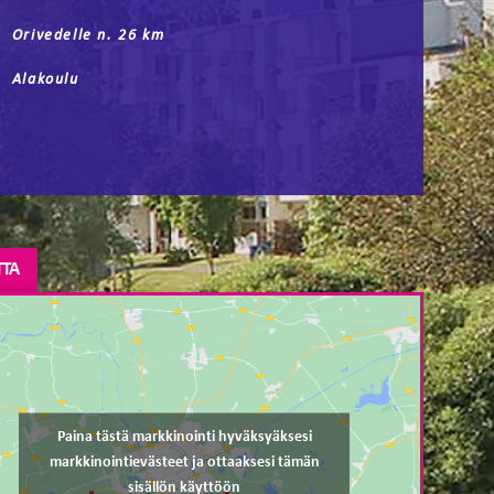
Orivedelle n. 26 km
Alakoulu
TTA
Paina tästä markkinointi hyväksyäksesi
markkinointievästeet ja ottaaksesi tämän
sisällön käyttöön