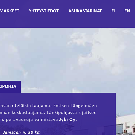
MAKKEET
YHTEYSTIEDOT
ASUKASTARINAT
FI
EN
KIPOHJA
msän eteläisin taajama. Entisen Längelmäen
nnan keskustaajama. Länkipohjassa sijaitsee
. perävaunuja valmistava
Jyki Oy
.
Jämsään n. 30 km