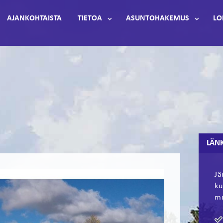
AJANKOHTAISTA
TIETOA
ASUNTOHAKEMUS
LO
LÄN
Jä
ku
mm