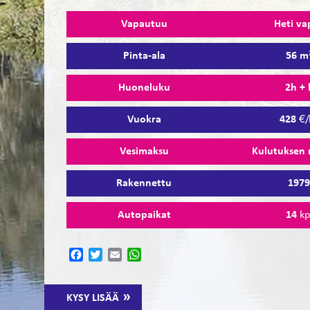
Vapautuu
Heti va
Pinta-ala
56 m
Huoneluku
2h + 
Vuokra
428
€/
Vesimaksu
Kulutuksen
Rakennettu
197
Autopaikat
14
kp
Facebook
Twitter
Email
WhatsApp
KYSY LISÄÄ