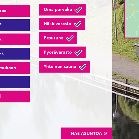
Oma parveke
paa
Häkkivarasto
²
Pesutupa
k
Pyörävarasto
kk
Yhteinen sauna
 mukaan
9
l
HAE ASUNTOA