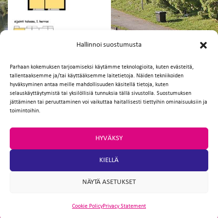
FI
EN
Hallinnoi suostumusta
Parhaan kokemuksen tarjoamiseksi käytämme teknologioita, kuten evästeitä,
tallentaaksemme ja/tai käyttääksemme laitetietoja. Näiden tekniikoiden
Facebook
Twitter
Email
WhatsApp
hyväksyminen antaa meille mahdollisuuden käsitellä tietoja, kuten
selauskäyttäytymistä tai yksilöllisiä tunnuksia tällä sivustolla. Suostumuksen
jättäminen tai peruuttaminen voi vaikuttaa haitallisesti tiettyihin ominaisuuksiin ja
toimintoihin.
HYVÄKSY
KIELLÄ
NÄYTÄ ASETUKSET
Cookie Policy
Privacy Statement
ARTIO