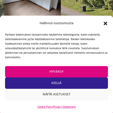
FI
EN
Hallinnoi suostumusta
Parhaan kokemuksen tarjoamiseksi käytämme teknologioita, kuten evästeitä,
tallentaaksemme ja/tai käyttääksemme laitetietoja. Näiden tekniikoiden
Facebook
Twitter
Email
WhatsApp
hyväksyminen antaa meille mahdollisuuden käsitellä tietoja, kuten
selauskäyttäytymistä tai yksilöllisiä tunnuksia tällä sivustolla. Suostumuksen
jättäminen tai peruuttaminen voi vaikuttaa haitallisesti tiettyihin ominaisuuksiin ja
toimintoihin.
HYVÄKSY
KIELLÄ
NÄYTÄ ASETUKSET
Cookie Policy
Privacy Statement
ARTIO