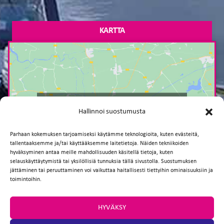
KARTTA
Paina tästä markkinointi hyväksyäksesi
Hallinnoi suostumusta
markkinointievästeet ja ottaaksesi tämän
sisällön käyttöön
Parhaan kokemuksen tarjoamiseksi käytämme teknologioita, kuten evästeitä,
tallentaaksemme ja/tai käyttääksemme laitetietoja. Näiden tekniikoiden
hyväksyminen antaa meille mahdollisuuden käsitellä tietoja, kuten
selauskäyttäytymistä tai yksilöllisiä tunnuksia tällä sivustolla. Suostumuksen
jättäminen tai peruuttaminen voi vaikuttaa haitallisesti tiettyihin ominaisuuksiin ja
toimintoihin.
HYVÄKSY
TAKAISIN