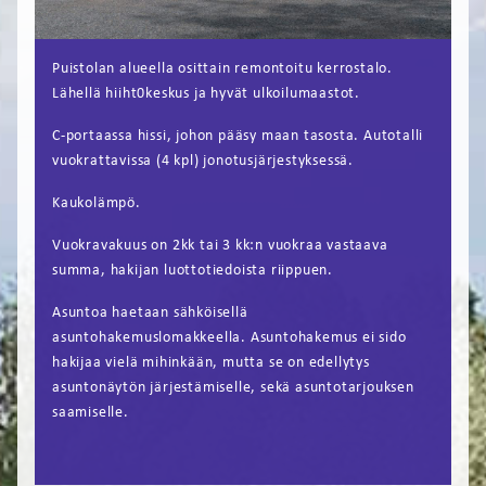
FI
Puistolan alueella osittain remontoitu kerrostalo.
EN
Lähellä hiiht0keskus ja hyvät ulkoilumaastot.
C-portaassa hissi, johon pääsy maan tasosta. Autotalli
vuokrattavissa (4 kpl) jonotusjärjestyksessä.
Kaukolämpö.
Vuokravakuus on 2kk tai 3 kk:n vuokraa vastaava
summa, hakijan luottotiedoista riippuen.
Asuntoa haetaan sähköisellä
asuntohakemuslomakkeella. Asuntohakemus ei sido
hakijaa vielä mihinkään, mutta se on edellytys
asuntonäytön järjestämiselle, sekä asuntotarjouksen
saamiselle.