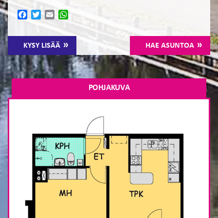
Facebook
Twitter
Email
WhatsApp
KYSY LISÄÄ
HAE ASUNTOA
POHJAKUVA