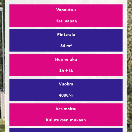
Vapautuu
Heti vapaa
Pinta-ala
34 m²
Huoneluku
1h + tk
Vuokra
408
€/kk
Vesimaksu
Kulutuksen mukaan