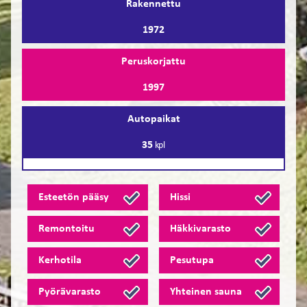
Rakennettu
1972
Peruskorjattu
1997
Autopaikat
35
kpl
Esteetön pääsy
Hissi
Remontoitu
Häkkivarasto
Kerhotila
Pesutupa
Pyörävarasto
Yhteinen sauna