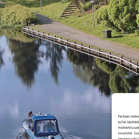
Parhaan koke
ja/tai käyttä
mahdollisuuden
sivustolla. Su