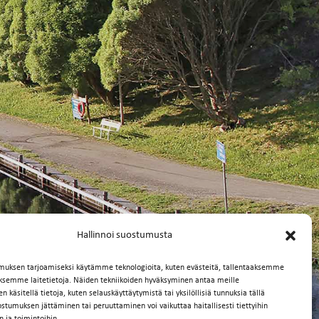
Hallinnoi suostumusta
muksen tarjoamiseksi käytämme teknologioita, kuten evästeitä, tallentaaksemme
äksemme laitetietoja. Näiden tekniikoiden hyväksyminen antaa meille
 käsitellä tietoja, kuten selauskäyttäytymistä tai yksilöllisiä tunnuksia tällä
ostumuksen jättäminen tai peruuttaminen voi vaikuttaa haitallisesti tiettyihin