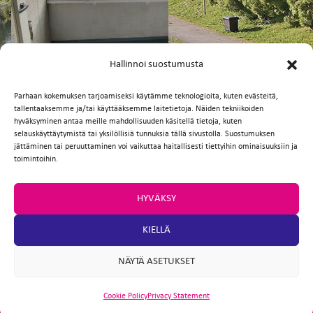
FI
EN
Hallinnoi suostumusta
Parhaan kokemuksen tarjoamiseksi käytämme teknologioita, kuten evästeitä,
tallentaaksemme ja/tai käyttääksemme laitetietoja. Näiden tekniikoiden
Facebook
Twitter
Email
WhatsApp
hyväksyminen antaa meille mahdollisuuden käsitellä tietoja, kuten
selauskäyttäytymistä tai yksilöllisiä tunnuksia tällä sivustolla. Suostumuksen
jättäminen tai peruuttaminen voi vaikuttaa haitallisesti tiettyihin ominaisuuksiin ja
toimintoihin.
HYVÄKSY
KIELLÄ
NÄYTÄ ASETUKSET
Cookie Policy
Privacy Statement
ARTIO