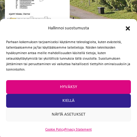
FI
EN
Hallinnoi suostumusta
Parhaan kokemuksen tarjoamiseksi käytämme teknologioita, kuten evästeitä,
tallentaaksemme ja/tai käyttääksemme laitetietoja. Näiden tekniikoiden
Facebook
Twitter
Email
WhatsApp
hyväksyminen antaa meille mahdollisuuden käsitellä tietoja, kuten
selauskäyttäytymistä tai yksilöllisiä tunnuksia tällä sivustolla. Suostumuksen
jättäminen tai peruuttaminen voi vaikuttaa haitallisesti tiettyihin ominaisuuksiin ja
toimintoihin.
HYVÄKSY
KIELLÄ
NÄYTÄ ASETUKSET
Cookie Policy
Privacy Statement
ARTIO