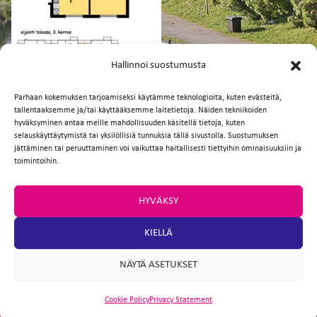
FI
EN
Hallinnoi suostumusta
Parhaan kokemuksen tarjoamiseksi käytämme teknologioita, kuten evästeitä,
tallentaaksemme ja/tai käyttääksemme laitetietoja. Näiden tekniikoiden
Facebook
Twitter
Email
WhatsApp
hyväksyminen antaa meille mahdollisuuden käsitellä tietoja, kuten
selauskäyttäytymistä tai yksilöllisiä tunnuksia tällä sivustolla. Suostumuksen
jättäminen tai peruuttaminen voi vaikuttaa haitallisesti tiettyihin ominaisuuksiin ja
toimintoihin.
HYVÄKSY
KIELLÄ
NÄYTÄ ASETUKSET
Cookie Policy
Privacy Statement
ARTIO