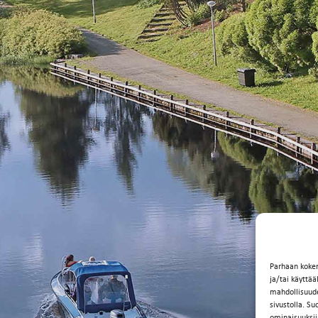
Parhaan koke
ja/tai käyttä
mahdollisuuden
sivustolla. Su