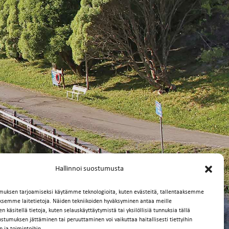
Hallinnoi suostumusta
muksen tarjoamiseksi käytämme teknologioita, kuten evästeitä, tallentaaksemme
äksemme laitetietoja. Näiden tekniikoiden hyväksyminen antaa meille
 käsitellä tietoja, kuten selauskäyttäytymistä tai yksilöllisiä tunnuksia tällä
ostumuksen jättäminen tai peruuttaminen voi vaikuttaa haitallisesti tiettyihin