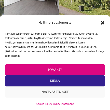
FI
EN
Hallinnoi suostumusta
Parhaan kokemuksen tarjoamiseksi käytämme teknologioita, kuten evästeitä,
tallentaaksemme ja/tai käyttääksemme laitetietoja. Näiden tekniikoiden
Facebook
Twitter
Email
WhatsApp
hyväksyminen antaa meille mahdollisuuden käsitellä tietoja, kuten
selauskäyttäytymistä tai yksilöllisiä tunnuksia tällä sivustolla. Suostumuksen
jättäminen tai peruuttaminen voi vaikuttaa haitallisesti tiettyihin ominaisuuksiin ja
toimintoihin.
HYVÄKSY
KIELLÄ
NÄYTÄ ASETUKSET
Cookie Policy
Privacy Statement
ARTIO