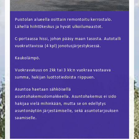
FI
Puistolan alueella osittain remontoitu kerrostalo.
EN
Lähellä hiiht0keskus ja hyvät ulkoilumaastot.
C-portaassa hissi, johon pääsy maan tasosta. Autotalli
vuokrattavissa (4 kpl) jonotusjärjestyksessä.
Kaukolämpö.
Vuokravakuus on 2kk tai 3 kk:n vuokraa vastaava
summa, hakijan luottotiedoista riippuen.
Asuntoa haetaan sähköisellä
asuntohakemuslomakkeella. Asuntohakemus ei sido
hakijaa vielä mihinkään, mutta se on edellytys
asuntonäytön järjestämiselle, sekä asuntotarjouksen
saamiselle.