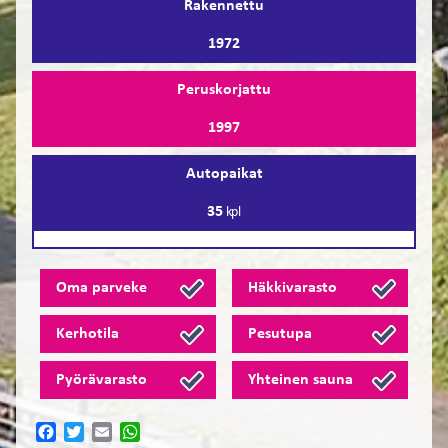
Rakennettu
1972
Peruskorjattu
1997
Autopaikat
35
kpl
Oma parveke
Häkkivarasto
Kerhotila
Pesutupa
Pyörävarasto
Yhteinen sauna
Facebook
Twitter
Email
WhatsApp