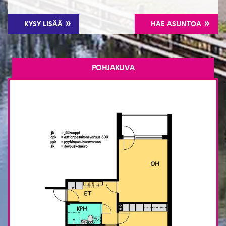
KYSY LISÄÄ
HAE ASUNTOA
POHJAKUVA