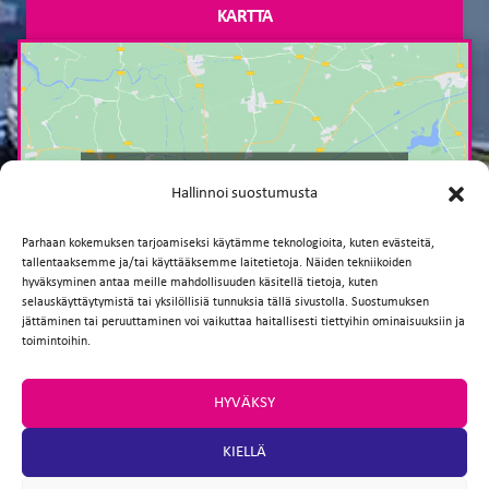
KARTTA
Paina tästä markkinointi hyväksyäksesi
Hallinnoi suostumusta
markkinointievästeet ja ottaaksesi tämän
sisällön käyttöön
Parhaan kokemuksen tarjoamiseksi käytämme teknologioita, kuten evästeitä,
tallentaaksemme ja/tai käyttääksemme laitetietoja. Näiden tekniikoiden
hyväksyminen antaa meille mahdollisuuden käsitellä tietoja, kuten
selauskäyttäytymistä tai yksilöllisiä tunnuksia tällä sivustolla. Suostumuksen
jättäminen tai peruuttaminen voi vaikuttaa haitallisesti tiettyihin ominaisuuksiin ja
toimintoihin.
HYVÄKSY
TAKAISIN
KIELLÄ