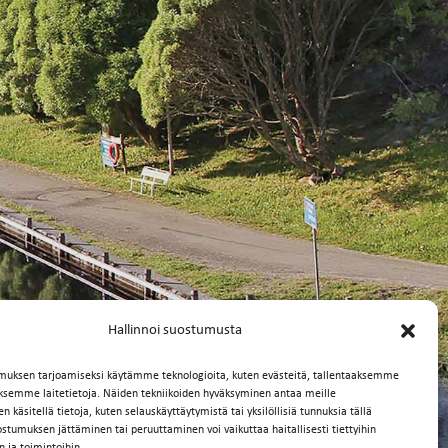
Hallinnoi suostumusta
muksen tarjoamiseksi käytämme teknologioita, kuten evästeitä, tallentaaksemme
äksemme laitetietoja. Näiden tekniikoiden hyväksyminen antaa meille
 käsitellä tietoja, kuten selauskäyttäytymistä tai yksilöllisiä tunnuksia tällä
ostumuksen jättäminen tai peruuttaminen voi vaikuttaa haitallisesti tiettyihin