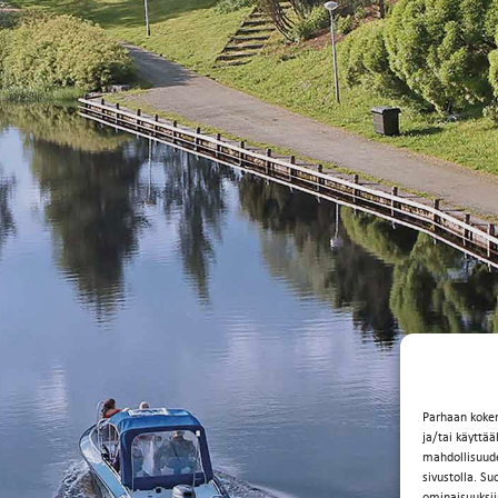
Parhaan koke
ja/tai käyttä
mahdollisuuden
sivustolla. Su