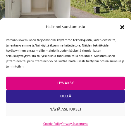
FI
EN
Hallinnoi suostumusta
Parhaan kokemuksen tarjoamiseksi käytämme teknologioita, kuten evästeitä,
tallentaaksemme ja/tai käyttääksemme laitetietoja. Näiden tekniikoiden
Facebook
Twitter
Email
WhatsApp
hyväksyminen antaa meille mahdollisuuden käsitellä tietoja, kuten
selauskäyttäytymistä tai yksilöllisiä tunnuksia tällä sivustolla. Suostumuksen
jättäminen tai peruuttaminen voi vaikuttaa haitallisesti tiettyihin ominaisuuksiin ja
toimintoihin.
HYVÄKSY
KIELLÄ
NÄYTÄ ASETUKSET
Cookie Policy
Privacy Statement
ARTIO