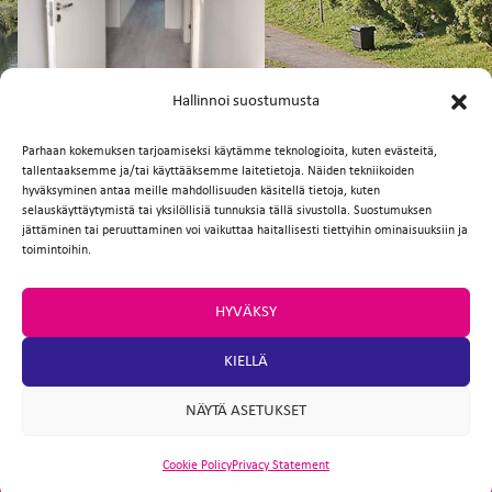
FI
EN
Hallinnoi suostumusta
Parhaan kokemuksen tarjoamiseksi käytämme teknologioita, kuten evästeitä,
tallentaaksemme ja/tai käyttääksemme laitetietoja. Näiden tekniikoiden
Facebook
Twitter
Email
WhatsApp
hyväksyminen antaa meille mahdollisuuden käsitellä tietoja, kuten
selauskäyttäytymistä tai yksilöllisiä tunnuksia tällä sivustolla. Suostumuksen
jättäminen tai peruuttaminen voi vaikuttaa haitallisesti tiettyihin ominaisuuksiin ja
toimintoihin.
HYVÄKSY
KIELLÄ
NÄYTÄ ASETUKSET
Cookie Policy
Privacy Statement
ARTIO