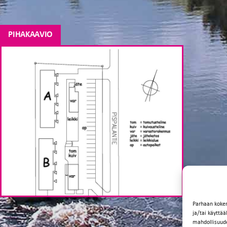
PIHAKAAVIO
Parhaan koke
ja/tai käyttä
mahdollisuuden