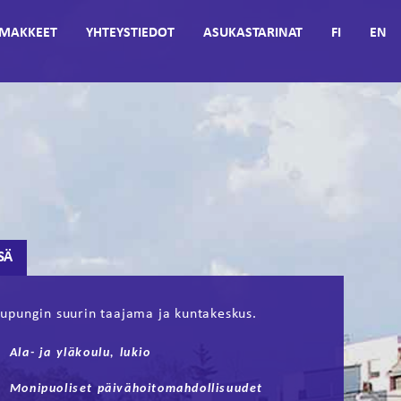
MAKKEET
YHTEYSTIEDOT
ASUKASTARINAT
FI
EN
SÄ
upungin suurin taajama ja kuntakeskus.
Ala- ja yläkoulu, lukio
Monipuoliset päivähoitomahdollisuudet