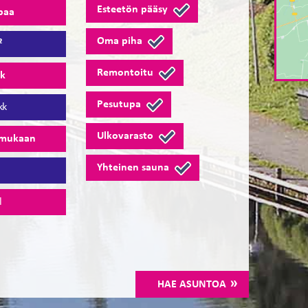
Esteetön pääsy
paa
Oma piha
²
Remontoitu
tk
Pesutupa
kk
Ulkovarasto
 mukaan
Yhteinen sauna
1
l
HAE ASUNTOA