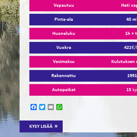
Vapautuu
Heti va
Pinta-ala
40 m
Huoneluku
1h + 
Vuokra
421
€/
Vesimaksu
Kulutuksen
Rakennettu
199
Autopaikat
15
kp
Facebook
Twitter
Email
WhatsApp
KYSY LISÄÄ