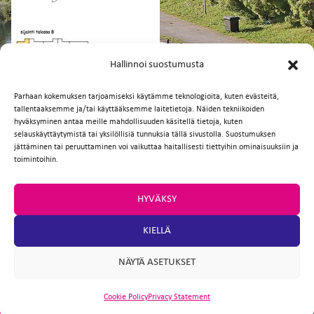
FI
EN
Hallinnoi suostumusta
Parhaan kokemuksen tarjoamiseksi käytämme teknologioita, kuten evästeitä,
tallentaaksemme ja/tai käyttääksemme laitetietoja. Näiden tekniikoiden
Facebook
Twitter
Email
WhatsApp
hyväksyminen antaa meille mahdollisuuden käsitellä tietoja, kuten
selauskäyttäytymistä tai yksilöllisiä tunnuksia tällä sivustolla. Suostumuksen
jättäminen tai peruuttaminen voi vaikuttaa haitallisesti tiettyihin ominaisuuksiin ja
toimintoihin.
HYVÄKSY
KIELLÄ
NÄYTÄ ASETUKSET
Cookie Policy
Privacy Statement
ARTIO