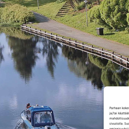
Parhaan koke
ja/tai käyttä
mahdollisuuden
sivustolla. Su