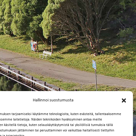
Hallinnoi suostumusta
muksen tarjoamiseksi käytämme teknologioita, kuten evästeitä, tallentaaksemme
äksemme laitetietoja. Näiden tekniikoiden hyväksyminen antaa meille
 käsitellä tietoja, kuten selauskäyttäytymistä tai yksilöllisiä tunnuksia tällä
ostumuksen jättäminen tai peruuttaminen voi vaikuttaa haitallisesti tiettyihin