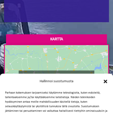
KARTTA
Paina tästä markkinointi hyväksyäksesi
Hallinnoi suostumusta
markkinointievästeet ja ottaaksesi tämän
sisällön käyttöön
Parhaan kokemuksen tarjoamiseksi käytämme teknologioita, kuten evästeitä,
tallentaaksemme ja/tai käyttääksemme laitetietoja. Näiden tekniikoiden
hyväksyminen antaa meille mahdollisuuden käsitellä tietoja, kuten
selauskäyttäytymistä tai yksilöllisiä tunnuksia tällä sivustolla. Suostumuksen
jättäminen tai peruuttaminen voi vaikuttaa haitallisesti tiettyihin ominaisuuksiin ja