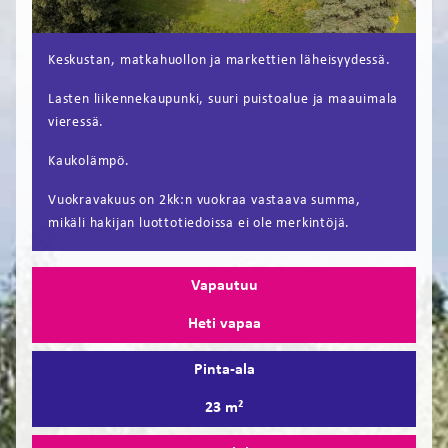
FI
Keskustan, matkahuollon ja markettien läheisyydessä.
EN
Lasten liikennekaupunki, suuri puistoalue ja maauimala
vieressä.
Kaukolämpö.
Vuokravakuus on 2kk:n vuokraa vastaava summa,
mikäli hakijan luottotiedoissa ei ole merkintöjä.
Vapautuu
Heti vapaa
Pinta-ala
23 m²