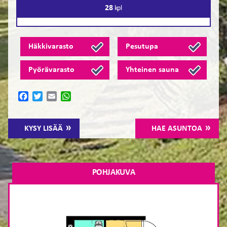
28
kpl
Häkkivarasto
Pesutupa
Pyörävarasto
Yhteinen sauna
Facebook
Twitter
Email
WhatsApp
KYSY LISÄÄ
HAE ASUNTOA
POHJAKUVA