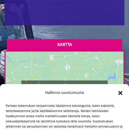
KARTTA
Paina tästä markkinointi hyväksyäksesi
Hallinnoi suostumusta
markkinointievästeet ja ottaaksesi tämän
sisällön käyttöön
Parhaan kokemuksen tarjoamiseksi käytämme teknologioita, kuten evästeitä,
tallentaaksemme ja/tai käyttääksemme laitetietoja. Näiden tekniikoiden
hyväksyminen antaa meille mahdollisuuden käsitellä tietoja, kuten
selauskäyttäytymistä tai yksilöllisiä tunnuksia tällä sivustolla. Suostumuksen
jättäminen tai peruuttaminen voi vaikuttaa haitallisesti tiettyihin ominaisuuksiin ja