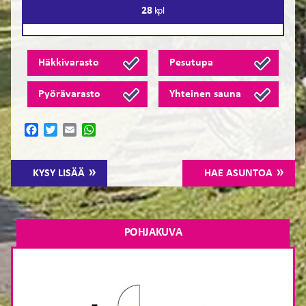
28
kpl
Häkkivarasto
Pesutupa
Pyörävarasto
Yhteinen sauna
Facebook
Twitter
Email
WhatsApp
KYSY LISÄÄ
HAE ASUNTOA
POHJAKUVA