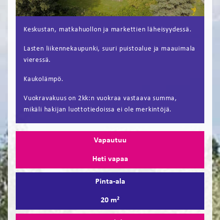
FI
Keskustan, matkahuollon ja markettien läheisyydessä.
EN
Lasten liikennekaupunki, suuri puistoalue ja maauimala
vieressä.
Kaukolämpö.
Vuokravakuus on 2kk:n vuokraa vastaava summa,
mikäli hakijan luottotiedoissa ei ole merkintöjä.
Vapautuu
Heti vapaa
Pinta-ala
20 m²