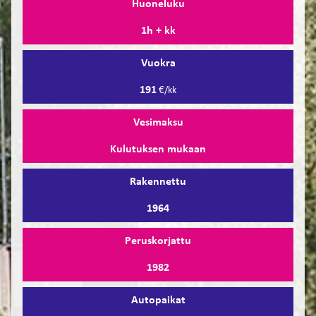
Huoneluku
1h + kk
Vuokra
191
€/kk
Vesimaksu
Kulutuksen mukaan
Rakennettu
1964
Peruskorjattu
1982
Autopaikat