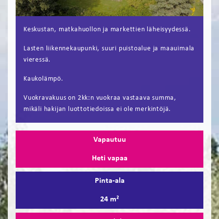
FI
Keskustan, matkahuollon ja markettien läheisyydessä.
EN
Lasten liikennekaupunki, suuri puistoalue ja maauimala
vieressä.
Kaukolämpö.
Vuokravakuus on 2kk:n vuokraa vastaava summa,
mikäli hakijan luottotiedoissa ei ole merkintöjä.
Vapautuu
Heti vapaa
Pinta-ala
24 m²