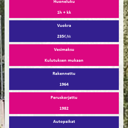
Huoneluku
1h + kk
Vuokra
235
€/kk
Vesimaksu
Kulutuksen mukaan
Rakennettu
1964
Peruskorjattu
1982
Autopaikat