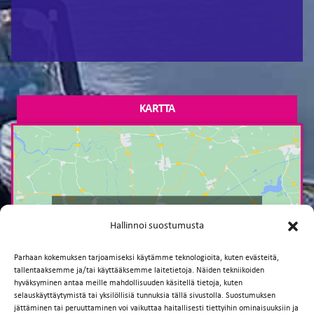
KARTTA
Paina tästä markkinointi hyväksyäksesi
Hallinnoi suostumusta
markkinointievästeet ja ottaaksesi tämän
sisällön käyttöön
Parhaan kokemuksen tarjoamiseksi käytämme teknologioita, kuten evästeitä,
tallentaaksemme ja/tai käyttääksemme laitetietoja. Näiden tekniikoiden
hyväksyminen antaa meille mahdollisuuden käsitellä tietoja, kuten
selauskäyttäytymistä tai yksilöllisiä tunnuksia tällä sivustolla. Suostumuksen
jättäminen tai peruuttaminen voi vaikuttaa haitallisesti tiettyihin ominaisuuksiin ja