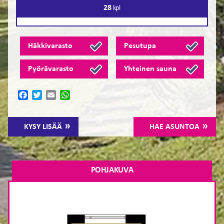
28
kpl
Häkkivarasto
Pesutupa
Pyörävarasto
Yhteinen sauna
Facebook
Twitter
Email
WhatsApp
KYSY LISÄÄ
HAE ASUNTOA
POHJAKUVA