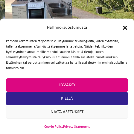
FI
EN
Hallinnoi suostumusta
Parhaan kokemuksen tarjoamiseksi käytämme teknologioita, kuten evästeitä,
tallentaaksemme ja/tai käyttääksemme laitetietoja. Näiden tekniikoiden
Facebook
Twitter
Email
WhatsApp
hyväksyminen antaa meille mahdollisuuden käsitellä tietoja, kuten
selauskäyttäytymistä tai yksilöllisiä tunnuksia tällä sivustolla. Suostumuksen
jättäminen tai peruuttaminen voi vaikuttaa haitallisesti tiettyihin ominaisuuksiin ja
toimintoihin.
HYVÄKSY
KIELLÄ
NÄYTÄ ASETUKSET
Cookie Policy
Privacy Statement
ARTIO