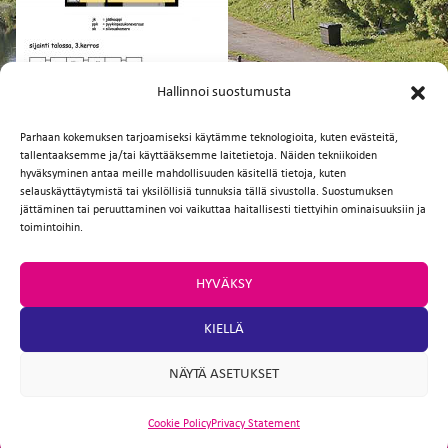
FI
EN
Hallinnoi suostumusta
Parhaan kokemuksen tarjoamiseksi käytämme teknologioita, kuten evästeitä,
tallentaaksemme ja/tai käyttääksemme laitetietoja. Näiden tekniikoiden
Facebook
Twitter
Email
WhatsApp
hyväksyminen antaa meille mahdollisuuden käsitellä tietoja, kuten
selauskäyttäytymistä tai yksilöllisiä tunnuksia tällä sivustolla. Suostumuksen
jättäminen tai peruuttaminen voi vaikuttaa haitallisesti tiettyihin ominaisuuksiin ja
toimintoihin.
HYVÄKSY
KIELLÄ
NÄYTÄ ASETUKSET
Cookie Policy
Privacy Statement
ARTIO