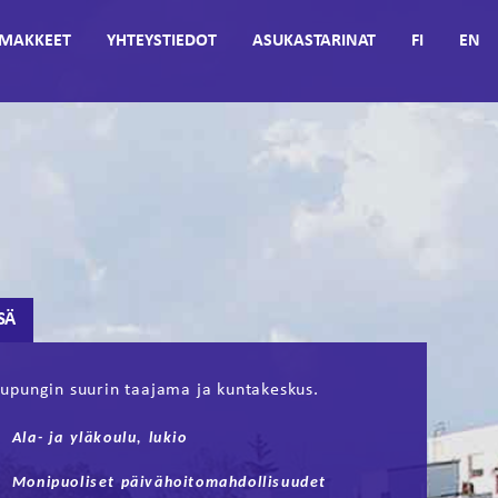
MAKKEET
YHTEYSTIEDOT
ASUKASTARINAT
FI
EN
SÄ
upungin suurin taajama ja kuntakeskus.
Ala- ja yläkoulu, lukio
Monipuoliset päivähoitomahdollisuudet