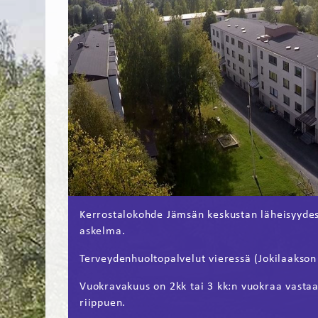
Kerrostalokohde Jämsän keskustan läheisyydes
askelma.
Terveydenhuoltopalvelut vieressä (Jokilaakson
Vuokravakuus on 2kk tai 3 kk:n vuokraa vasta
riippuen.