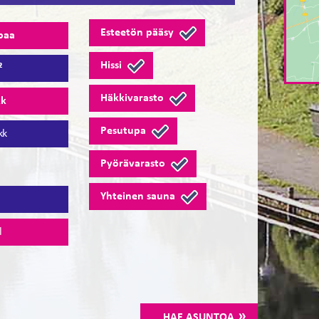
Esteetön pääsy
paa
Hissi
²
Häkkivarasto
kk
Pesutupa
kk
Pyörävarasto
Yhteinen sauna
4
l
HAE ASUNTOA