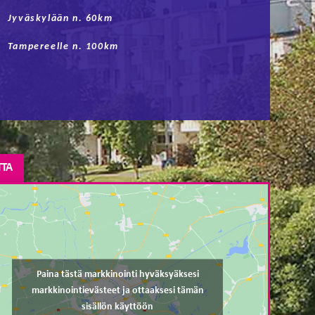
Jyväskylään n. 60km
Tampereelle n. 100km
TTA
Paina tästä markkinointi hyväksyäksesi
markkinointievästeet ja ottaaksesi tämän
sisällön käyttöön