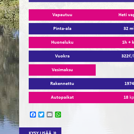
Vapautuu
Heti va
Pinta-ala
32 m
Huoneluku
1h + 
Vuokra
322
€/
Vesimaksu
Rakennettu
197
Autopaikat
18
kp
Facebook
Twitter
Email
WhatsApp
KYSY LISÄÄ