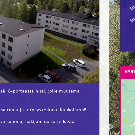
KAR
sä. B-portaassa hissi, jolle muutama
 sairaala ja terveyskeskus). Kaukolämpö.
ava summa, hakijan luottotiedoista