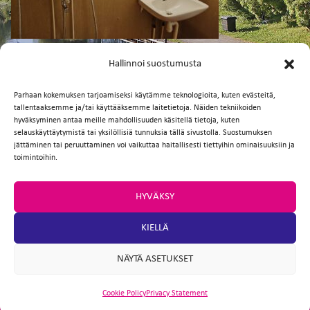
FI
EN
Facebook
Twitter
Email
WhatsApp
Hallinnoi suostumusta
Parhaan kokemuksen tarjoamiseksi käytämme teknologioita, kuten evästeitä,
tallentaaksemme ja/tai käyttääksemme laitetietoja. Näiden tekniikoiden
hyväksyminen antaa meille mahdollisuuden käsitellä tietoja, kuten
selauskäyttäytymistä tai yksilöllisiä tunnuksia tällä sivustolla. Suostumuksen
jättäminen tai peruuttaminen voi vaikuttaa haitallisesti tiettyihin ominaisuuksiin ja
toimintoihin.
HYVÄKSY
KIELLÄ
NÄYTÄ ASETUKSET
Cookie Policy
Privacy Statement
ARTIO