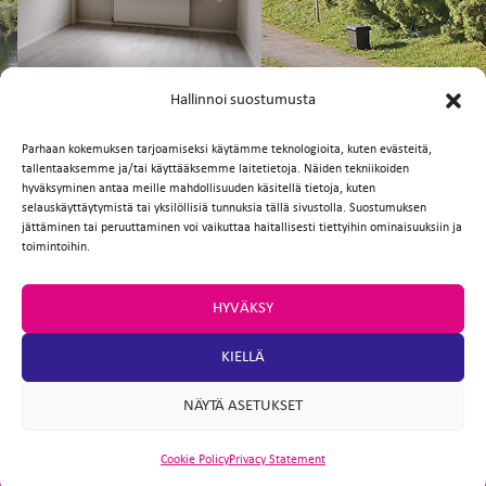
FI
EN
Hallinnoi suostumusta
Parhaan kokemuksen tarjoamiseksi käytämme teknologioita, kuten evästeitä,
tallentaaksemme ja/tai käyttääksemme laitetietoja. Näiden tekniikoiden
Facebook
Twitter
Email
WhatsApp
hyväksyminen antaa meille mahdollisuuden käsitellä tietoja, kuten
selauskäyttäytymistä tai yksilöllisiä tunnuksia tällä sivustolla. Suostumuksen
jättäminen tai peruuttaminen voi vaikuttaa haitallisesti tiettyihin ominaisuuksiin ja
toimintoihin.
HYVÄKSY
KIELLÄ
NÄYTÄ ASETUKSET
Cookie Policy
Privacy Statement
ARTIO