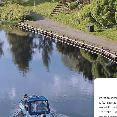
Parhaan koke
ja/tai käyttä
mahdollisuuden
sivustolla. Su