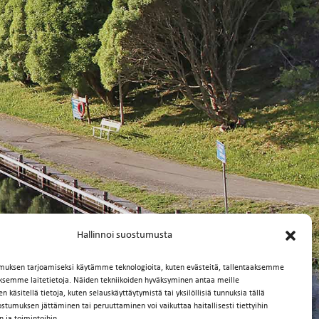
Hallinnoi suostumusta
muksen tarjoamiseksi käytämme teknologioita, kuten evästeitä, tallentaaksemme
äksemme laitetietoja. Näiden tekniikoiden hyväksyminen antaa meille
 käsitellä tietoja, kuten selauskäyttäytymistä tai yksilöllisiä tunnuksia tällä
ostumuksen jättäminen tai peruuttaminen voi vaikuttaa haitallisesti tiettyihin