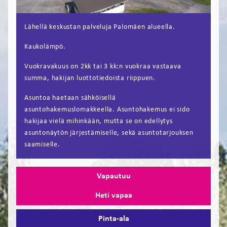
FI
Lähellä keskustan palveluja Palomäen alueella.
EN
Kaukolämpö.
Vuokravakuus on 2kk tai 3 kk:n vuokraa vastaava
summa, hakijan luottotiedoista riippuen.
Asuntoa haetaan sähköisellä
asuntohakemuslomakkeella. Asuntohakemus ei sido
hakijaa vielä mihinkään, mutta se on edellytys
asuntonäytön järjestämiselle, sekä asuntotarjouksen
saamiselle.
Vapautuu
Heti vapaa
Pinta-ala