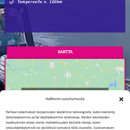
Tampereelle n. 100km
KARTTA
Paina tästä markkinointi hyväksyäksesi
Hallinnoi suostumusta
markkinointievästeet ja ottaaksesi tämän
sisällön käyttöön
Parhaan kokemuksen tarjoamiseksi käytämme teknologioita, kuten evästeitä,
tallentaaksemme ja/tai käyttääksemme laitetietoja. Näiden tekniikoiden
hyväksyminen antaa meille mahdollisuuden käsitellä tietoja, kuten
selauskäyttäytymistä tai yksilöllisiä tunnuksia tällä sivustolla. Suostumuksen