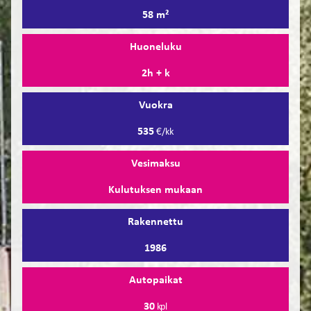
58 m²
Huoneluku
2h + k
Vuokra
535
€/kk
Vesimaksu
Kulutuksen mukaan
Rakennettu
1986
Autopaikat
30
kpl