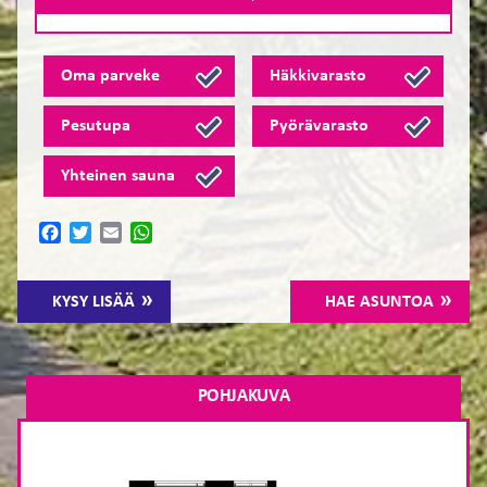
Oma parveke
Häkkivarasto
Pesutupa
Pyörävarasto
Yhteinen sauna
Facebook
Twitter
Email
WhatsApp
KYSY LISÄÄ
HAE ASUNTOA
POHJAKUVA