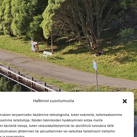
Hallinnoi suostumusta
muksen tarjoamiseksi käytämme teknologioita, kuten evästeitä, tallentaaksemme
äksemme laitetietoja. Näiden tekniikoiden hyväksyminen antaa meille
 käsitellä tietoja, kuten selauskäyttäytymistä tai yksilöllisiä tunnuksia tällä
ostumuksen jättäminen tai peruuttaminen voi vaikuttaa haitallisesti tiettyihin