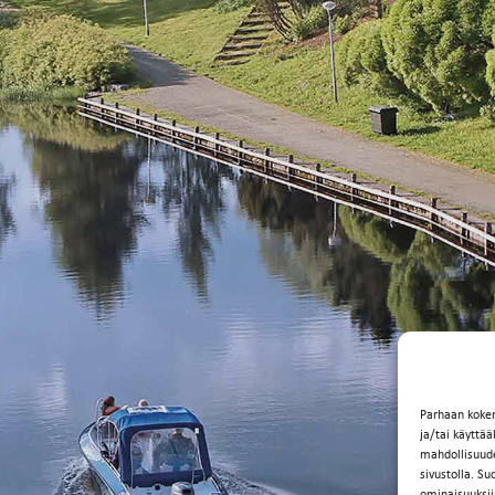
Parhaan koke
ja/tai käyttä
mahdollisuuden
sivustolla. Su