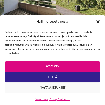
FI
EN
Hallinnoi suostumusta
Parhaan kokemuksen tarjoamiseksi käytämme teknologioita, kuten evästeitä,
tallentaaksemme ja/tai käyttääksemme laitetietoja. Näiden tekniikoiden
Facebook
Twitter
Email
WhatsApp
hyväksyminen antaa meille mahdollisuuden käsitellä tietoja, kuten
selauskäyttäytymistä tai yksilöllisiä tunnuksia tällä sivustolla. Suostumuksen
jättäminen tai peruuttaminen voi vaikuttaa haitallisesti tiettyihin ominaisuuksiin ja
toimintoihin.
HYVÄKSY
KIELLÄ
NÄYTÄ ASETUKSET
Cookie Policy
Privacy Statement
ARTIO