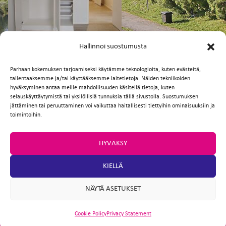
FI
EN
Hallinnoi suostumusta
Parhaan kokemuksen tarjoamiseksi käytämme teknologioita, kuten evästeitä,
tallentaaksemme ja/tai käyttääksemme laitetietoja. Näiden tekniikoiden
Facebook
Twitter
Email
WhatsApp
hyväksyminen antaa meille mahdollisuuden käsitellä tietoja, kuten
selauskäyttäytymistä tai yksilöllisiä tunnuksia tällä sivustolla. Suostumuksen
jättäminen tai peruuttaminen voi vaikuttaa haitallisesti tiettyihin ominaisuuksiin ja
toimintoihin.
HYVÄKSY
KIELLÄ
NÄYTÄ ASETUKSET
Cookie Policy
Privacy Statement
ARTIO