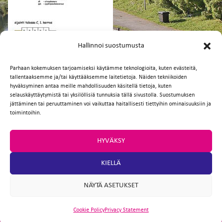
FI
EN
Hallinnoi suostumusta
Parhaan kokemuksen tarjoamiseksi käytämme teknologioita, kuten evästeitä,
tallentaaksemme ja/tai käyttääksemme laitetietoja. Näiden tekniikoiden
Facebook
Twitter
Email
WhatsApp
hyväksyminen antaa meille mahdollisuuden käsitellä tietoja, kuten
selauskäyttäytymistä tai yksilöllisiä tunnuksia tällä sivustolla. Suostumuksen
jättäminen tai peruuttaminen voi vaikuttaa haitallisesti tiettyihin ominaisuuksiin ja
toimintoihin.
HYVÄKSY
KIELLÄ
NÄYTÄ ASETUKSET
Cookie Policy
Privacy Statement
ARTIO