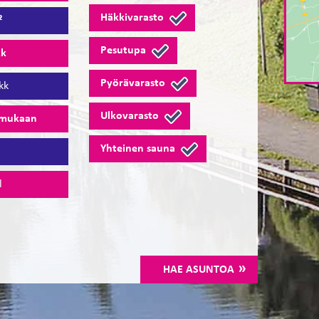
Häkkivarasto
²
Pesutupa
kk
Pyörävarasto
kk
Ulkovarasto
 mukaan
Yhteinen sauna
0
l
HAE ASUNTOA