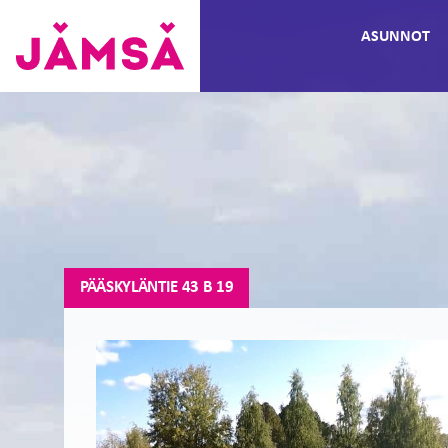
Hyppää
ASUNNOT
sisältöön
Vuokra-
asunnot
Jämsässä
PÄÄSKYLÄNTIE 43 B 19