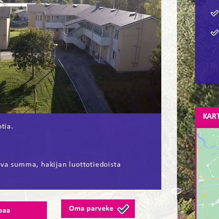
KAR
tia.
ava summa, hakijan luottotiedoista
Oma parveke
paa