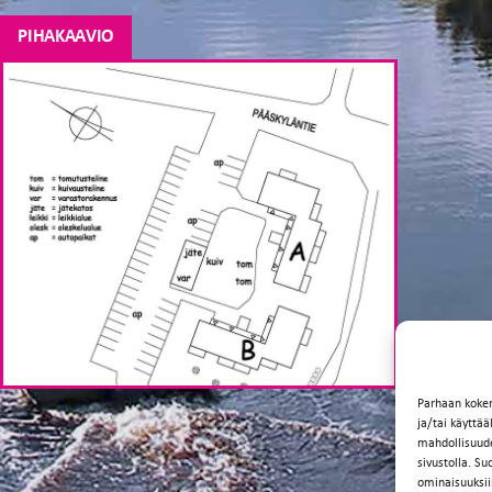
PIHAKAAVIO
Parhaan koke
ja/tai käyttä
mahdollisuuden
sivustolla. Su
ominaisuuksii