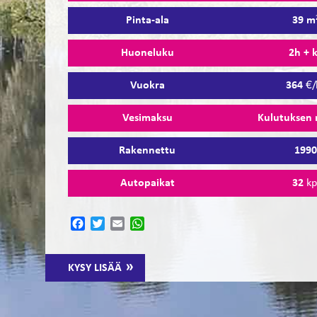
Pinta-ala
39 m
Huoneluku
2h + 
Vuokra
364
€/
Vesimaksu
Kulutuksen
Rakennettu
199
Autopaikat
32
kp
Facebook
Twitter
Email
WhatsApp
KYSY LISÄÄ