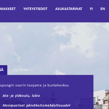
MAKKEET
YHTEYSTIEDOT
ASUKASTARINAT
FI
EN
SÄ
upungin suurin taajama ja kuntakeskus.
Ala- ja yläkoulu, lukio
Monipuoliset päivähoitomahdollisuudet