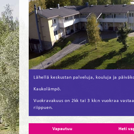
Lähellä keskustan palveluja, kouluja ja päiväko
Kaukolämpö.
Vuokravakuus on 2kk tai 3 kk:n vuokraa vasta
riippuen.
Vapautuu
Heti va