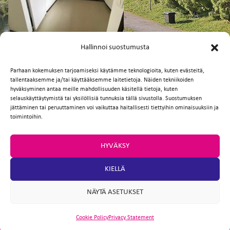
FI
EN
Hallinnoi suostumusta
Parhaan kokemuksen tarjoamiseksi käytämme teknologioita, kuten evästeitä,
tallentaaksemme ja/tai käyttääksemme laitetietoja. Näiden tekniikoiden
Facebook
Twitter
Email
WhatsApp
hyväksyminen antaa meille mahdollisuuden käsitellä tietoja, kuten
selauskäyttäytymistä tai yksilöllisiä tunnuksia tällä sivustolla. Suostumuksen
jättäminen tai peruuttaminen voi vaikuttaa haitallisesti tiettyihin ominaisuuksiin ja
toimintoihin.
HYVÄKSY
KIELLÄ
NÄYTÄ ASETUKSET
Cookie Policy
Privacy Statement
ARTIO