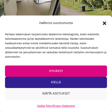
FI
EN
Hallinnoi suostumusta
Parhaan kokemuksen tarjoamiseksi käytämme teknologioita, kuten evästeitä,
tallentaaksemme ja/tai käyttääksemme laitetietoja. Näiden tekniikoiden
Facebook
Twitter
Email
WhatsApp
hyväksyminen antaa meille mahdollisuuden käsitellä tietoja, kuten
selauskäyttäytymistä tai yksilöllisiä tunnuksia tällä sivustolla. Suostumuksen
jättäminen tai peruuttaminen voi vaikuttaa haitallisesti tiettyihin ominaisuuksiin ja
toimintoihin.
HYVÄKSY
KIELLÄ
NÄYTÄ ASETUKSET
Cookie Policy
Privacy Statement
ARTIO