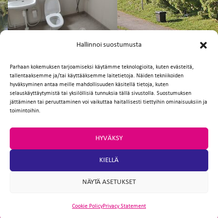
FI
EN
Hallinnoi suostumusta
Parhaan kokemuksen tarjoamiseksi käytämme teknologioita, kuten evästeitä,
tallentaaksemme ja/tai käyttääksemme laitetietoja. Näiden tekniikoiden
Facebook
Twitter
Email
WhatsApp
hyväksyminen antaa meille mahdollisuuden käsitellä tietoja, kuten
selauskäyttäytymistä tai yksilöllisiä tunnuksia tällä sivustolla. Suostumuksen
jättäminen tai peruuttaminen voi vaikuttaa haitallisesti tiettyihin ominaisuuksiin ja
toimintoihin.
HYVÄKSY
KIELLÄ
NÄYTÄ ASETUKSET
Cookie Policy
Privacy Statement
ARTIO