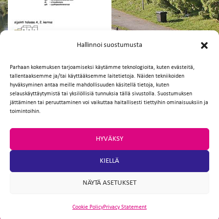
FI
EN
Hallinnoi suostumusta
Parhaan kokemuksen tarjoamiseksi käytämme teknologioita, kuten evästeitä,
tallentaaksemme ja/tai käyttääksemme laitetietoja. Näiden tekniikoiden
Facebook
Twitter
Email
WhatsApp
hyväksyminen antaa meille mahdollisuuden käsitellä tietoja, kuten
selauskäyttäytymistä tai yksilöllisiä tunnuksia tällä sivustolla. Suostumuksen
jättäminen tai peruuttaminen voi vaikuttaa haitallisesti tiettyihin ominaisuuksiin ja
toimintoihin.
HYVÄKSY
KIELLÄ
NÄYTÄ ASETUKSET
Cookie Policy
Privacy Statement
ARTIO