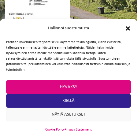
FI
EN
Hallinnoi suostumusta
Parhaan kokemuksen tarjoamiseksi käytämme teknologioita, kuten evästeitä,
tallentaaksemme ja/tai käyttääksemme laitetietoja. Näiden tekniikoiden
Facebook
Twitter
Email
WhatsApp
hyväksyminen antaa meille mahdollisuuden käsitellä tietoja, kuten
selauskäyttäytymistä tai yksilöllisiä tunnuksia tällä sivustolla. Suostumuksen
jättäminen tai peruuttaminen voi vaikuttaa haitallisesti tiettyihin ominaisuuksiin ja
toimintoihin.
HYVÄKSY
KIELLÄ
NÄYTÄ ASETUKSET
Cookie Policy
Privacy Statement
ARTIO