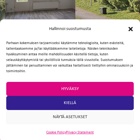
FI
EN
Hallinnoi suostumusta
Parhaan kokemuksen tarjoamiseksi käytämme teknologioita, kuten evästeitä,
tallentaaksemme ja/tai käyttääksemme laitetietoja. Näiden tekniikoiden
Facebook
Twitter
Email
WhatsApp
hyväksyminen antaa meille mahdollisuuden käsitellä tietoja, kuten
selauskäyttäytymistä tai yksilöllisiä tunnuksia tällä sivustolla. Suostumuksen
jättäminen tai peruuttaminen voi vaikuttaa haitallisesti tiettyihin ominaisuuksiin ja
toimintoihin.
HYVÄKSY
KIELLÄ
NÄYTÄ ASETUKSET
Cookie Policy
Privacy Statement
ARTIO