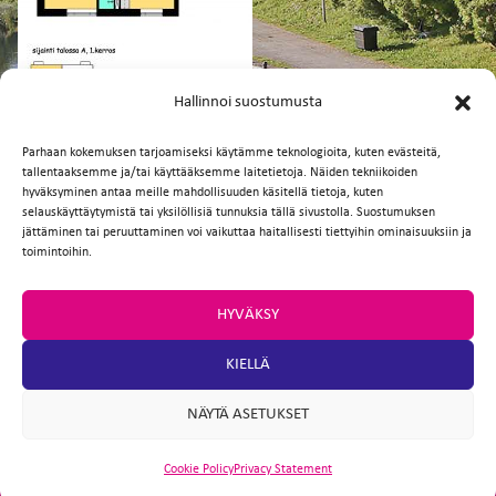
FI
EN
Hallinnoi suostumusta
Parhaan kokemuksen tarjoamiseksi käytämme teknologioita, kuten evästeitä,
tallentaaksemme ja/tai käyttääksemme laitetietoja. Näiden tekniikoiden
Facebook
Twitter
Email
WhatsApp
hyväksyminen antaa meille mahdollisuuden käsitellä tietoja, kuten
selauskäyttäytymistä tai yksilöllisiä tunnuksia tällä sivustolla. Suostumuksen
jättäminen tai peruuttaminen voi vaikuttaa haitallisesti tiettyihin ominaisuuksiin ja
toimintoihin.
HYVÄKSY
KIELLÄ
NÄYTÄ ASETUKSET
Cookie Policy
Privacy Statement
ARTIO