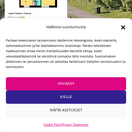
FI
EN
Hallinnoi suostumusta
Parhaan kokemuksen tarjoamiseksi käytämme teknologioita, kuten evästeitä,
tallentaaksemme ja/tai käyttääksemme laitetietoja. Näiden tekniikoiden
Facebook
Twitter
Email
WhatsApp
hyväksyminen antaa meille mahdollisuuden käsitellä tietoja, kuten
selauskäyttäytymistä tai yksilöllisiä tunnuksia tällä sivustolla. Suostumuksen
jättäminen tai peruuttaminen voi vaikuttaa haitallisesti tiettyihin ominaisuuksiin ja
toimintoihin.
HYVÄKSY
KIELLÄ
NÄYTÄ ASETUKSET
Cookie Policy
Privacy Statement
ARTIO