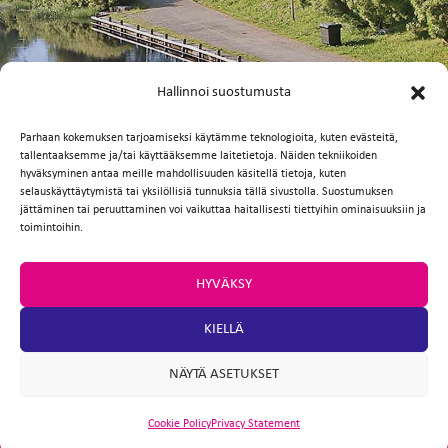
FI
EN
Hallinnoi suostumusta
Parhaan kokemuksen tarjoamiseksi käytämme teknologioita, kuten evästeitä,
tallentaaksemme ja/tai käyttääksemme laitetietoja. Näiden tekniikoiden
hyväksyminen antaa meille mahdollisuuden käsitellä tietoja, kuten
selauskäyttäytymistä tai yksilöllisiä tunnuksia tällä sivustolla. Suostumuksen
jättäminen tai peruuttaminen voi vaikuttaa haitallisesti tiettyihin ominaisuuksiin ja
toimintoihin.
HYVÄKSY
KIELLÄ
NÄYTÄ ASETUKSET
Cookie Policy
Privacy Statement
ARTIO