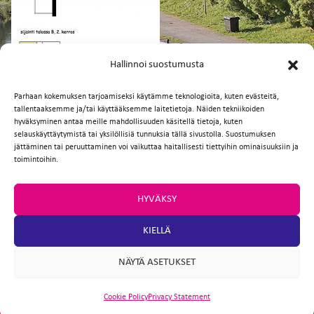
FI
EN
Hallinnoi suostumusta
Parhaan kokemuksen tarjoamiseksi käytämme teknologioita, kuten evästeitä,
tallentaaksemme ja/tai käyttääksemme laitetietoja. Näiden tekniikoiden
Facebook
Twitter
Email
WhatsApp
hyväksyminen antaa meille mahdollisuuden käsitellä tietoja, kuten
selauskäyttäytymistä tai yksilöllisiä tunnuksia tällä sivustolla. Suostumuksen
jättäminen tai peruuttaminen voi vaikuttaa haitallisesti tiettyihin ominaisuuksiin ja
toimintoihin.
HYVÄKSY
KIELLÄ
NÄYTÄ ASETUKSET
Cookie Policy
Privacy Statement
ARTIO