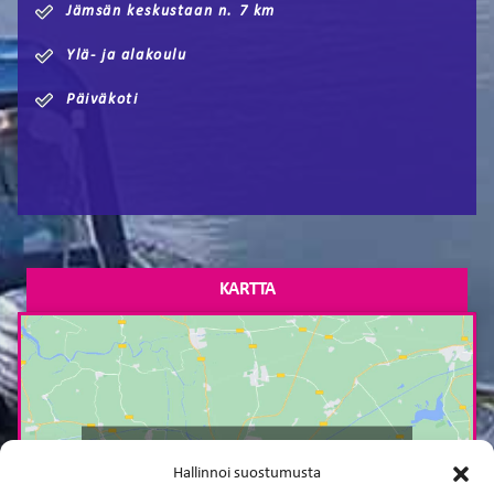
Jämsän keskustaan n. 7 km
Ylä- ja alakoulu
Päiväkoti
KARTTA
Paina tästä markkinointi hyväksyäksesi
Hallinnoi suostumusta
markkinointievästeet ja ottaaksesi tämän