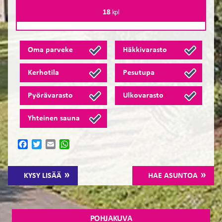
18
kpl
Oma parveke
Häkkivarasto
Kerhotila
Pesutupa
Pyörävarasto
Ulkovarasto
Yhteinen sauna
Facebook
Twitter
Email
WhatsApp
KYSY LISÄÄ
HAE ASUNTOA
POHJAKUVA