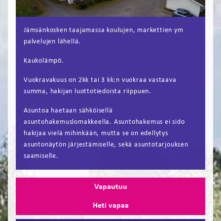
FI
Jämsänkosken taajamassa koulujen, markettien ym
EN
palvelujen lähellä.
Kaukolämpö.
Vuokravakuus on 2kk tai 3 kk:n vuokraa vastaava
summa, hakijan luottotiedoista riippuen.
Asuntoa haetaan sähköisellä
asuntohakemuslomakkeella. Asuntohakemus ei sido
hakijaa vielä mihinkään, mutta se on edellytys
asuntonäytön järjestämiselle, sekä asuntotarjouksen
saamiselle.
Vapautuu
Heti vapaa