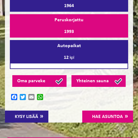
1964
Peruskorjattu
1993
Autopaikat
12
kpl
Oma parveke
Yhteinen sauna
Facebook
Twitter
Email
WhatsApp
KYSY LISÄÄ
HAE ASUNTOA