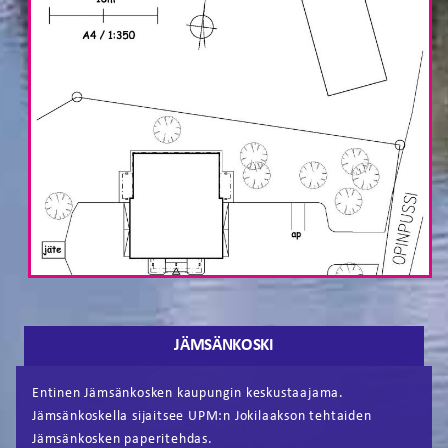
JÄMSÄNKOSKI
Entinen Jämsänkosken kaupungin keskustaajama.
Jämsänkoskella sijaitsee UPM:n Jokilaakson tehtaiden
Jämsänkosken paperitehdas.