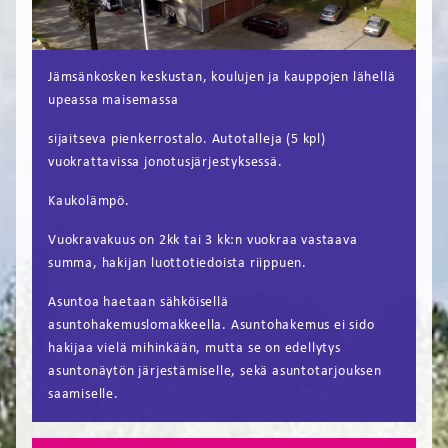
FI
EN
Jämsänkosken keskustan, koulujen ja kauppojen lähellä
upeassa maisemassa
sijaitseva pienkerrostalo. Autotalleja (5 kpl)
vuokrattavissa jonotusjärjestyksessä.
Kaukolämpö.
Vuokravakuus on 2kk tai 3 kk:n vuokraa vastaava
summa, hakijan luottotiedoista riippuen.
Asuntoa haetaan sähköisellä
asuntohakemuslomakkeella. Asuntohakemus ei sido
hakijaa vielä mihinkään, mutta se on edellytys
asuntonäytön järjestämiselle, sekä asuntotarjouksen
saamiselle.