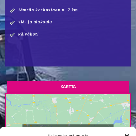
Jämsän keskustaan n. 7 km
Ylä- ja alakoulu
Päiväkoti
KARTTA
Paina tästä markkinointi hyväksyäksesi