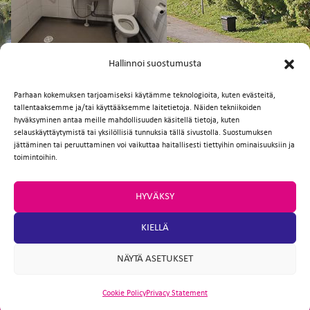
FI
EN
Hallinnoi suostumusta
Parhaan kokemuksen tarjoamiseksi käytämme teknologioita, kuten evästeitä,
tallentaaksemme ja/tai käyttääksemme laitetietoja. Näiden tekniikoiden
Facebook
Twitter
Email
WhatsApp
hyväksyminen antaa meille mahdollisuuden käsitellä tietoja, kuten
selauskäyttäytymistä tai yksilöllisiä tunnuksia tällä sivustolla. Suostumuksen
jättäminen tai peruuttaminen voi vaikuttaa haitallisesti tiettyihin ominaisuuksiin ja
toimintoihin.
HYVÄKSY
KIELLÄ
NÄYTÄ ASETUKSET
Cookie Policy
Privacy Statement
ARTIO