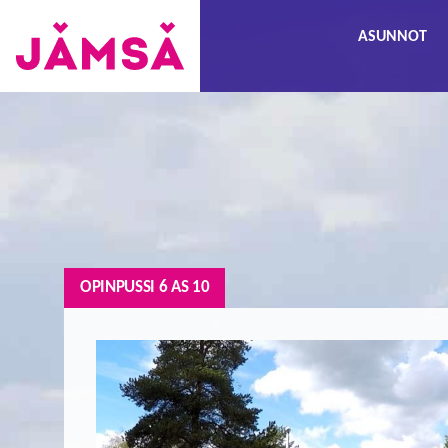
Hyppää
ASUNNOT
sisältöön
Vuokra-
asunnot
Jämsässä
OPINPUSSI 6 AS 10