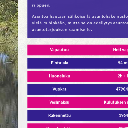
riippuen.
Asuntoa haetaan sähköisellä asuntohakemuslo
vielä mihinkään, mutta se on edellytys asunto
asuntotarjouksen saamiselle.
Vapautuu
Heti va
Pinta-ala
54 m
Huoneluku
2h + 
Vuokra
479
€/
Vesimaksu
Kulutuksen
Rakennettu
196