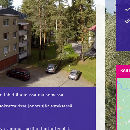
KAR
en lähellä upeassa maisemassa
vuokrattavissa jonotusjärjestyksessä.
ava summa, hakijan luottotiedoista