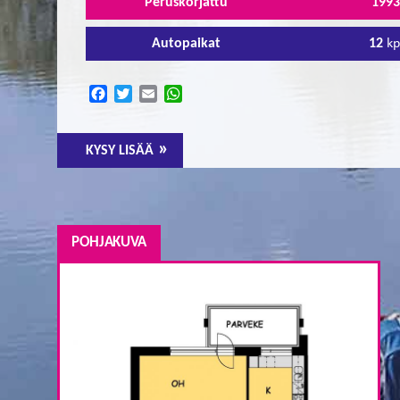
Peruskorjattu
199
Autopaikat
12
kp
Facebook
Twitter
Email
WhatsApp
KYSY LISÄÄ
POHJAKUVA