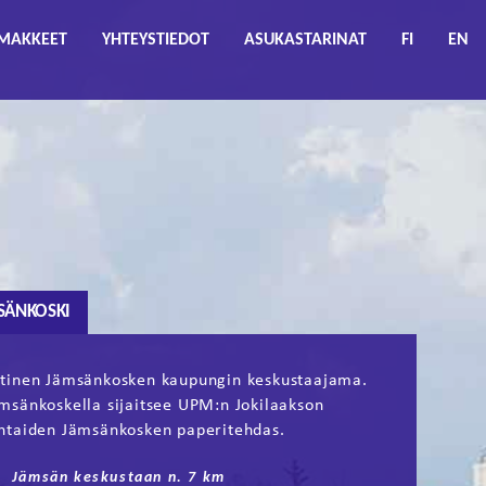
MAKKEET
YHTEYSTIEDOT
ASUKASTARINAT
FI
EN
SÄNKOSKI
tinen Jämsänkosken kaupungin keskustaajama.
msänkoskella sijaitsee UPM:n Jokilaakson
htaiden Jämsänkosken paperitehdas.
Jämsän keskustaan n. 7 km