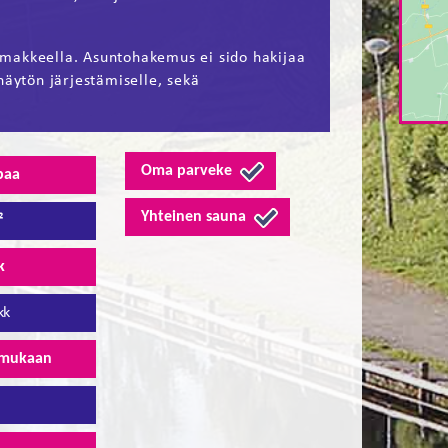
makkeella. Asuntohakemus ei sido hakijaa
näytön järjestämiselle, sekä
Oma parveke
paa
Yhteinen sauna
²
k
kk
 mukaan
4