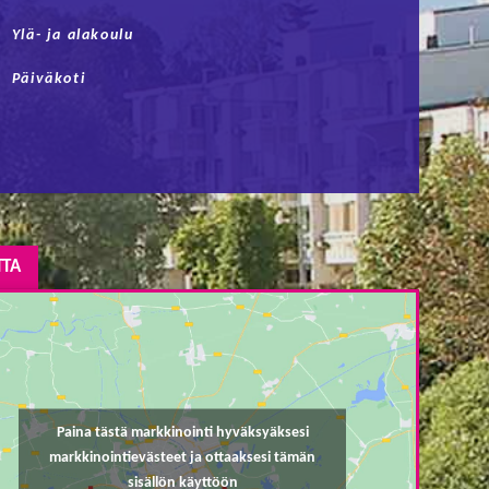
Ylä- ja alakoulu
Päiväkoti
TTA
Paina tästä markkinointi hyväksyäksesi
markkinointievästeet ja ottaaksesi tämän
sisällön käyttöön