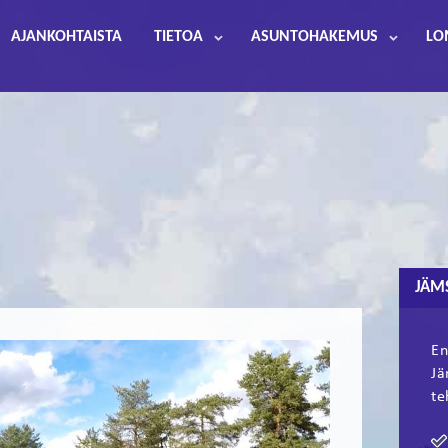
AJANKOHTAISTA
TIETOA
ASUNTOHAKEMUS
LO
JÄM
En
Jä
te