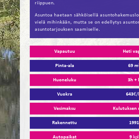
riippuen.
Asuntoa haetaan sähköisellä asuntohakemuslo
vielä mihinkään, mutta se on edellytys asunto
asuntotarjouksen saamiselle.
Vapautuu
Heti va
Pinta-ala
69 m
Huoneluku
3h + 
Vuokra
643
€/
Vesimaksu
Kulutuksen
Rakennettu
199
Autopaikat
9
kpl