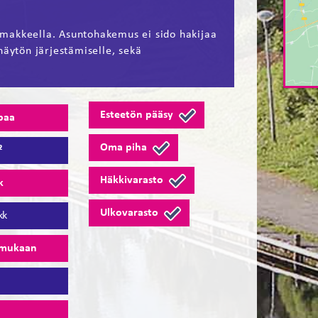
makkeella. Asuntohakemus ei sido hakijaa
näytön järjestämiselle, sekä
Esteetön pääsy
paa
Oma piha
²
Häkkivarasto
k
Ulkovarasto
kk
 mukaan
1