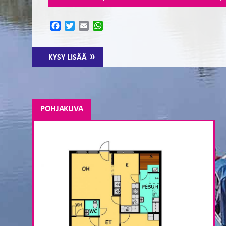
Facebook
Twitter
Email
WhatsApp
KYSY LISÄÄ
POHJAKUVA