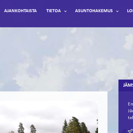
AJANKOHTAISTA
TIETOA
ASUNTOHAKEMUS
LO
JÄM
En
Jä
te