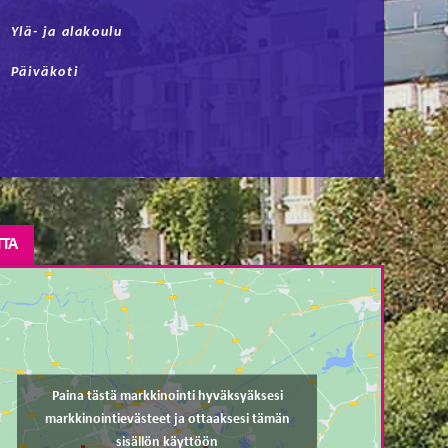
Ylä- ja alakoulu
Päiväkoti
TTA
Paina tästä markkinointi hyväksyäksesi
markkinointievästeet ja ottaaksesi tämän
sisällön käyttöön