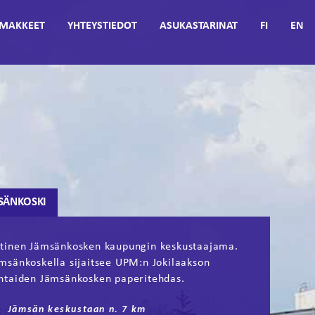
MAKKEET
YHTEYSTIEDOT
ASUKASTARINAT
FI
EN
SÄNKOSKI
tinen Jämsänkosken kaupungin keskustaajama.
msänkoskella sijaitsee UPM:n Jokilaakson
htaiden Jämsänkosken paperitehdas.
Jämsän keskustaan n. 7 km