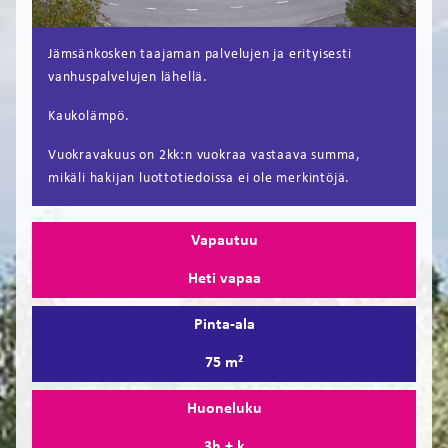
FI
Jämsänkosken taajaman palvelujen ja erityisesti
EN
vanhuspalvelujen lähellä.
Kaukolämpö.
Vuokravakuus on 2kk:n vuokraa vastaava summa,
mikäli hakijan luottotiedoissa ei ole merkintöjä.
Vapautuu
Heti vapaa
Pinta-ala
75 m²
Huoneluku
3h + k