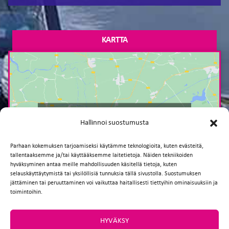
KARTTA
Paina tästä markkinointi hyväksyäksesi
Hallinnoi suostumusta
markkinointievästeet ja ottaaksesi tämän
sisällön käyttöön
Parhaan kokemuksen tarjoamiseksi käytämme teknologioita, kuten evästeitä,
tallentaaksemme ja/tai käyttääksemme laitetietoja. Näiden tekniikoiden
hyväksyminen antaa meille mahdollisuuden käsitellä tietoja, kuten
selauskäyttäytymistä tai yksilöllisiä tunnuksia tällä sivustolla. Suostumuksen
jättäminen tai peruuttaminen voi vaikuttaa haitallisesti tiettyihin ominaisuuksiin ja
toimintoihin.
HYVÄKSY