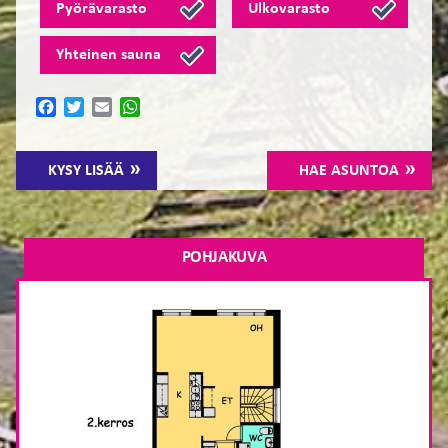
Pyörävarasto
Ulkovarasto
Yhteinen sauna
Facebook
Twitter
Email
WhatsApp
KYSY LISÄÄ
HAE ASUNTOA
POHJAKUVA