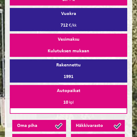
Vuokra
712
€/kk
Vesimaksu
Kulutuksen mukaan
Rakennettu
1991
Autopaikat
10
kpl
Oma piha
Häkkivarasto