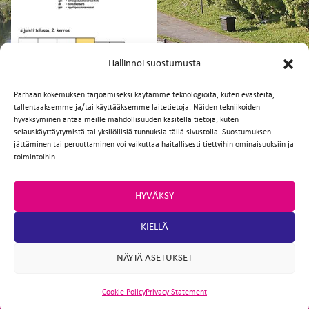
FI
EN
Hallinnoi suostumusta
Parhaan kokemuksen tarjoamiseksi käytämme teknologioita, kuten evästeitä,
tallentaaksemme ja/tai käyttääksemme laitetietoja. Näiden tekniikoiden
Facebook
Twitter
Email
WhatsApp
hyväksyminen antaa meille mahdollisuuden käsitellä tietoja, kuten
selauskäyttäytymistä tai yksilöllisiä tunnuksia tällä sivustolla. Suostumuksen
jättäminen tai peruuttaminen voi vaikuttaa haitallisesti tiettyihin ominaisuuksiin ja
toimintoihin.
HYVÄKSY
KIELLÄ
NÄYTÄ ASETUKSET
Cookie Policy
Privacy Statement
ARTIO